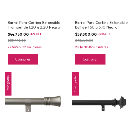
Barral Para Cortina Extensible
Barral Para Cortina Extensible
Trumpet de 1.20 a 2.20 Negro
Ball de 1.60 a 3.10 Negro
$44.750,00
-
19
%
OFF
$59.300,00
-
40
%
OFF
$55.440,00
$98.660,00
9
x
$4.972,22
sin interés
9
x
$6.588,89
sin interés
Comprar
Comprar
Envío gratis
Envío gratis