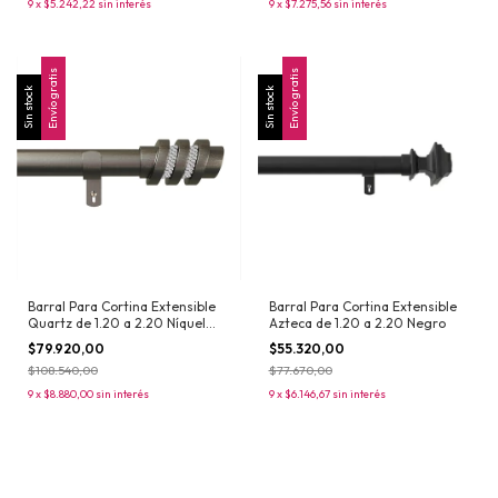
9
x
$5.242,22
sin interés
9
x
$7.275,56
sin interés
Envío gratis
Envío gratis
Sin stock
Sin stock
Barral Para Cortina Extensible
Barral Para Cortina Extensible
Quartz de 1.20 a 2.20 Níquel
Azteca de 1.20 a 2.20 Negro
Satinado
$79.920,00
$55.320,00
$108.540,00
$77.670,00
9
x
$8.880,00
sin interés
9
x
$6.146,67
sin interés