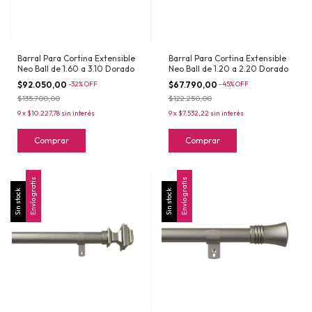
Barral Para Cortina Extensible
Barral Para Cortina Extensible
Neo Ball de 1.60 a 3.10 Dorado
Neo Ball de 1.20 a 2.20 Dorado
$92.050,00
-
32
%
OFF
$67.790,00
-
45
%
OFF
$135.700,00
$122.250,00
9
x
$10.227,78
sin interés
9
x
$7.532,22
sin interés
Comprar
Comprar
Envío gratis
Envío gratis
Sin stock
Sin stock