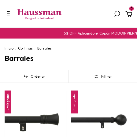
0
5% OFF Aplicando el Cupón MODOINVIERNO
10
Inicio
.
Cortinas
.
Barrales
Barrales
Ordenar
Filtrar
Envío gratis
Envío gratis