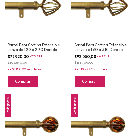
Barral Para Cortina Extensible
Barral Para Cortina Extensible
Lanza de 1.20 a 2.20 Dorado
Lanza de 1.60 a 3.10 Dorado
$79.920,00
-
26
%
OFF
$92.050,00
-
32
%
OFF
$108.540,00
$135.700,00
9
x
$8.880,00
sin interés
9
x
$10.227,78
sin interés
Comprar
Comprar
Envío gratis
Envío gratis