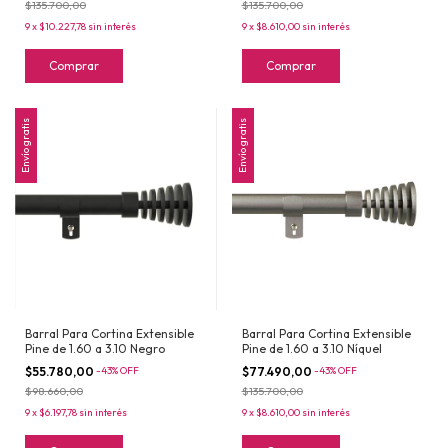
$135.700,00
$135.700,00
9
x
$10.227,78
sin interés
9
x
$8.610,00
sin interés
Comprar
Comprar
Envío gratis
Envío gratis
Barral Para Cortina Extensible
Barral Para Cortina Extensible
Pine de 1.60 a 3.10 Negro
Pine de 1.60 a 3.10 Níquel
$55.780,00
-
43
%
OFF
$77.490,00
-
43
%
OFF
$98.660,00
$135.700,00
9
x
$6.197,78
sin interés
9
x
$8.610,00
sin interés