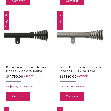
Comprar
Comprar
Envío gratis
Envío gratis
Barral Para Cortina Extensible
Barral Para Cortina Extensible
Pine de 1.20 a 2.20 Negro
Pine de 1.20 a 2.20 Níquel
$44.750,00
-
19
%
OFF
$61.840,00
-
43
%
OFF
$55.440,00
$108.540,00
9
x
$4.972,22
sin interés
9
x
$6.871,11
sin interés
Comprar
Comprar