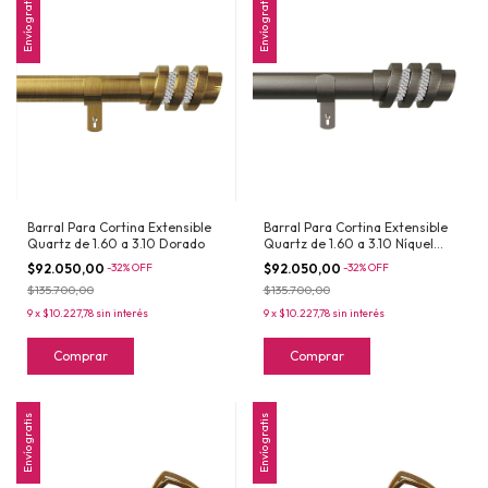
Envío gratis
Envío gratis
Barral Para Cortina Extensible
Barral Para Cortina Extensible
Quartz de 1.60 a 3.10 Dorado
Quartz de 1.60 a 3.10 Níquel
Satinado
$92.050,00
-
32
%
OFF
$92.050,00
-
32
%
OFF
$135.700,00
$135.700,00
9
x
$10.227,78
sin interés
9
x
$10.227,78
sin interés
Comprar
Comprar
Envío gratis
Envío gratis