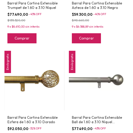
Barral Para Cortina Extensible
Barral Para Cortina Extensible
Trumpet de 1.60 a 3.10 Níquel
Azteca de 1.60 a 3.10 Negro
$77.490,00
-
43
%
OFF
$59.300,00
-
40
%
OFF
$135.320,00
$98.660,00
9
x
$8.610,00
sin interés
9
x
$6.588,89
sin interés
Comprar
Comprar
Envío gratis
Envío gratis
Barral Para Cortina Extensible
Barral Para Cortina Extensible
Esfera de 1.60 a 3.10 Dorado
Ball de 1.60 a 3.10 Níquel
Satinado
$92.050,00
-
32
%
OFF
$77.490,00
-
43
%
OFF