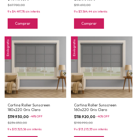
$67.780,00
$51.610,00
9
x
$4.497,78
sin interés
9
x
$3.564,44
sin interés
Comprar
Comprar
Envío gratis
Envío gratis
Cortina Roller Sunscreen
Cortina Roller Sunscreen
180x220 Gris Claro
160x220 Gris Claro
$119.930,00
-
49
%
OFF
$118.920,00
-
40
%
OFF
$234.850,00
$198.990,00
9
x
$13.325,56
sin interés
9
x
$13.213,33
sin interés