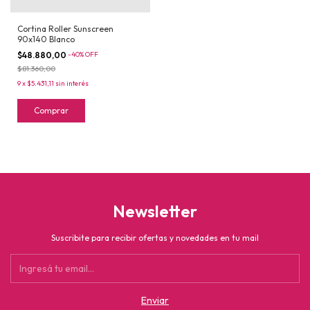
Cortina Roller Sunscreen
90x140 Blanco
$48.880,00
-
40
%
OFF
$81.360,00
9
x
$5.431,11
sin interés
Comprar
Newsletter
Suscribite para recibir ofertas y novedades en tu mail