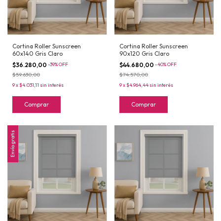
Cortina Roller Sunscreen
Cortina Roller Sunscreen
60x140 Gris Claro
90x120 Gris Claro
$36.280,00
-
39
%
OFF
$44.680,00
-
40
%
OFF
$59.630,00
$74.570,00
9
x
$4.031,11
sin interés
9
x
$4.964,44
sin interés
Comprar
Comprar
Envío gratis