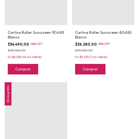
Cortina Roller Sunscreen 90x165
Cortina Roller Sunscreen 60x165
Blanco
Blanco
$54.490,00
-
36
%
OFF
$36.280,00
-
39
%
OFF
$85.430,00
$59.630,00
9
x
$6.054,44
sin interés
9
x
$4.031,11
sin interés
Comprar
Comprar
Envío gratis