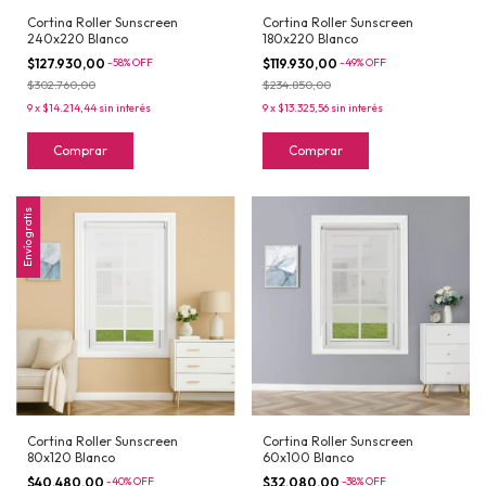
Cortina Roller Sunscreen
Cortina Roller Sunscreen
240x220 Blanco
180x220 Blanco
$127.930,00
-
58
%
OFF
$119.930,00
-
49
%
OFF
$302.760,00
$234.850,00
9
x
$14.214,44
sin interés
9
x
$13.325,56
sin interés
Comprar
Comprar
Envío gratis
Cortina Roller Sunscreen
Cortina Roller Sunscreen
80x120 Blanco
60x100 Blanco
$40.480,00
-
40
%
OFF
$32.080,00
-
38
%
OFF