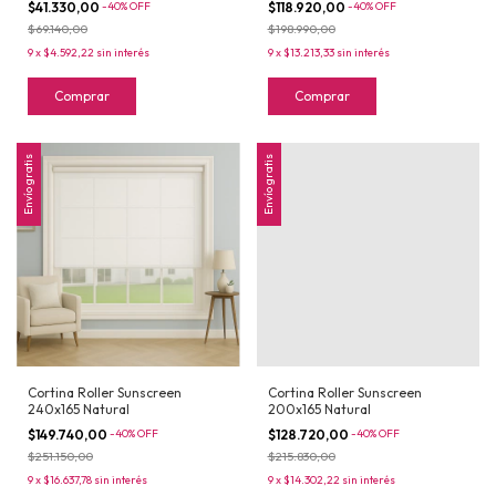
$41.330,00
-
40
%
OFF
$118.920,00
-
40
%
OFF
$69.140,00
$198.990,00
9
x
$4.592,22
sin interés
9
x
$13.213,33
sin interés
Comprar
Comprar
Envío gratis
Envío gratis
Cortina Roller Sunscreen
Cortina Roller Sunscreen
240x165 Natural
200x165 Natural
$149.740,00
-
40
%
OFF
$128.720,00
-
40
%
OFF
$251.150,00
$215.830,00
9
x
$16.637,78
sin interés
9
x
$14.302,22
sin interés