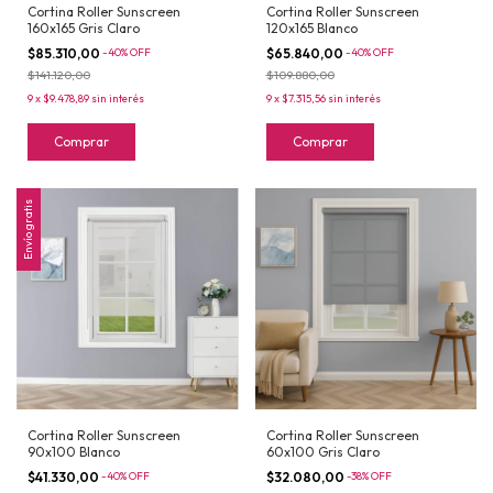
Cortina Roller Sunscreen
Cortina Roller Sunscreen
160x165 Gris Claro
120x165 Blanco
$85.310,00
-
40
%
OFF
$65.840,00
-
40
%
OFF
$141.120,00
$109.880,00
9
x
$9.478,89
sin interés
9
x
$7.315,56
sin interés
Comprar
Comprar
Envío gratis
Cortina Roller Sunscreen
Cortina Roller Sunscreen
90x100 Blanco
60x100 Gris Claro
$41.330,00
-
40
%
OFF
$32.080,00
-
38
%
OFF