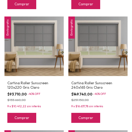
Comprar
Comprar
Envío gratis
Envío gratis
Cortina Roller Sunscreen
Cortina Roller Sunscreen
120x220 Gris Claro
240x165 Gris Claro
$93.710,00
-
40
%
OFF
$149.740,00
-
40
%
OFF
$155.660,00
$251.150,00
9
x
$10.412,22
sin interés
9
x
$16.637,78
sin interés
Comprar
Comprar