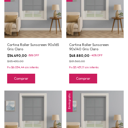
Cortina Roller Sunscreen 90x165
Cortina Roller Sunscreen
Gris Claro
90x140 Gris Claro
$54.490,00
-
36
%
OFF
$48.880,00
-
40
%
OFF
$85.430,00
$81.360,00
9
x
$6.054,44
sin interés
9
x
$5.431,11
sin interés
Comprar
Comprar
Envío gratis