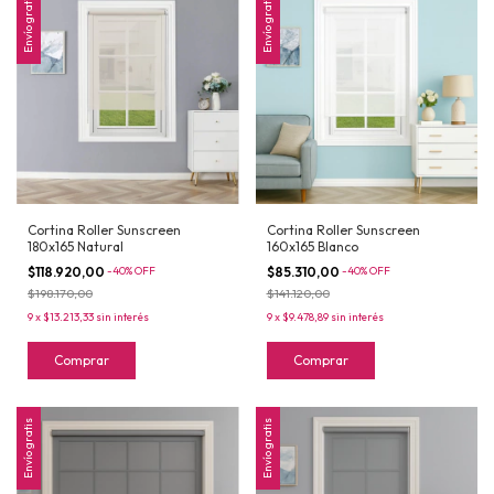
Envío gratis
Envío gratis
Cortina Roller Sunscreen
Cortina Roller Sunscreen
180x165 Natural
160x165 Blanco
$118.920,00
-
40
%
OFF
$85.310,00
-
40
%
OFF
$198.170,00
$141.120,00
9
x
$13.213,33
sin interés
9
x
$9.478,89
sin interés
Comprar
Comprar
Envío gratis
Envío gratis