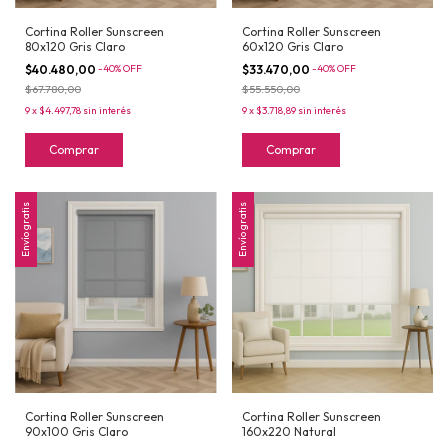
Cortina Roller Sunscreen
Cortina Roller Sunscreen
80x120 Gris Claro
60x120 Gris Claro
$40.480,00
-
40
%
OFF
$33.470,00
-
40
%
OFF
$67.780,00
$55.550,00
9
x
$4.497,78
sin interés
9
x
$3.718,89
sin interés
Comprar
Comprar
Envío gratis
Envío gratis
Cortina Roller Sunscreen
Cortina Roller Sunscreen
90x100 Gris Claro
160x220 Natural