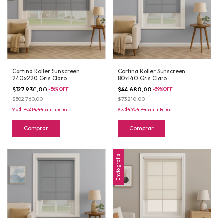
Cortina Roller Sunscreen
Cortina Roller Sunscreen
240x220 Gris Claro
80x140 Gris Claro
$127.930,00
-
58
%
OFF
$44.680,00
-
39
%
OFF
$302.760,00
$73.210,00
9
x
$14.214,44
sin interés
9
x
$4.964,44
sin interés
Comprar
Comprar
Envío gratis