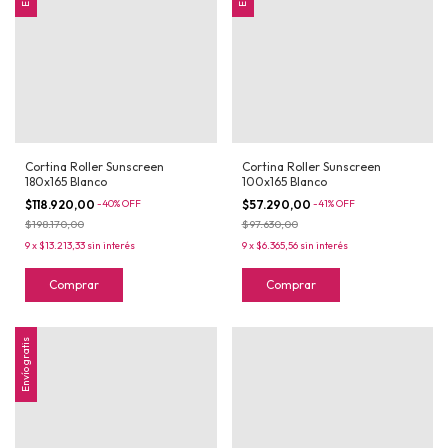
Cortina Roller Sunscreen
Cortina Roller Sunscreen
180x165 Blanco
100x165 Blanco
$118.920,00
-
40
%
OFF
$57.290,00
-
41
%
OFF
$198.170,00
$97.630,00
9
x
$13.213,33
sin interés
9
x
$6.365,56
sin interés
Comprar
Comprar
Envío gratis