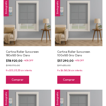
Envío gratis
Envío gratis
Cortina Roller Sunscreen
Cortina Roller Sunscreen
180x165 Gris Claro
100x165 Gris Claro
$118.920,00
-
40
%
OFF
$57.290,00
-
41
%
OFF
$198.170,00
$97.630,00
9
x
$13.213,33
sin interés
9
x
$6.365,56
sin interés
Comprar
Comprar
Envío gratis
Envío gratis