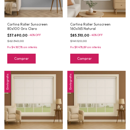
Cortina Roller Sunscreen
Cortina Roller Sunscreen
80x100 Gris Claro
160x165 Natural
$37.690,00
-
40
%
OFF
$85.310,00
-
40
%
OFF
$62.340,00
$141.120,00
9
x
$4.187,78
sin interés
9
x
$9.478,89
sin interés
Comprar
Comprar
Envío gratis
Envío gratis