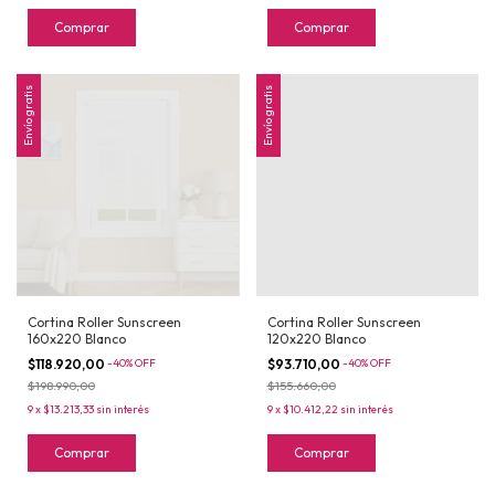
Comprar
Comprar
Envío gratis
Envío gratis
Cortina Roller Sunscreen
Cortina Roller Sunscreen
160x220 Blanco
120x220 Blanco
$118.920,00
-
40
%
OFF
$93.710,00
-
40
%
OFF
$198.990,00
$155.660,00
9
x
$13.213,33
sin interés
9
x
$10.412,22
sin interés
Comprar
Comprar