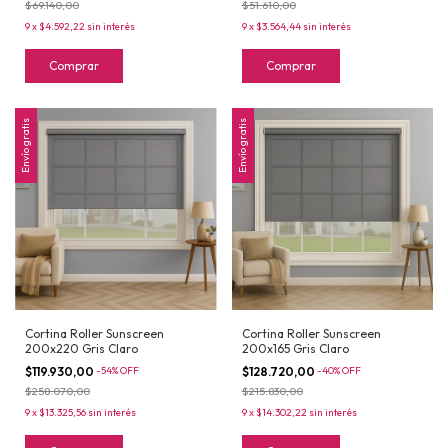
$69.140,00
$51.610,00
9
x
$4.592,22
sin interés
9
x
$3.564,44
sin interés
Comprar
Comprar
Envío gratis
Envío gratis
Cortina Roller Sunscreen
Cortina Roller Sunscreen
200x220 Gris Claro
200x165 Gris Claro
$119.930,00
-
54
%
OFF
$128.720,00
-
40
%
OFF
$258.070,00
$215.830,00
9
x
$13.325,56
sin interés
9
x
$14.302,22
sin interés