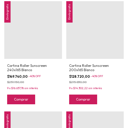
Envío gratis
Envío gratis
Cortina Roller Sunscreen
Cortina Roller Sunscreen
240x165 Blanco
200x165 Blanco
$149.740,00
-
40
%
OFF
$128.720,00
-
40
%
OFF
$251.150,00
$215.830,00
9
x
$16.637,78
sin interés
9
x
$14.302,22
sin interés
Comprar
Comprar
Envío gratis
Envío gratis