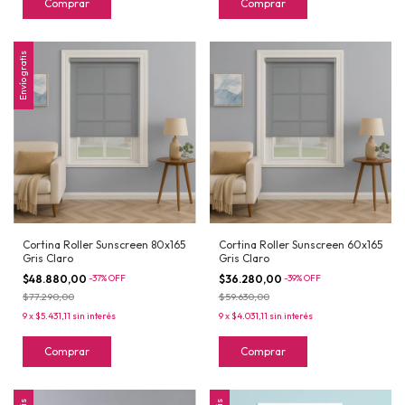
Comprar
Comprar
Envío gratis
Cortina Roller Sunscreen 80x165
Cortina Roller Sunscreen 60x165
Gris Claro
Gris Claro
$48.880,00
-
37
%
OFF
$36.280,00
-
39
%
OFF
$77.290,00
$59.630,00
9
x
$5.431,11
sin interés
9
x
$4.031,11
sin interés
Comprar
Comprar