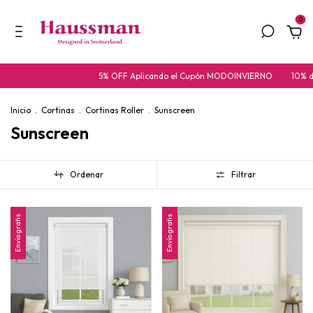
0
5% OFF Aplicando el Cupón MODOINVIERNO
10% de descuento
Inicio
.
Cortinas
.
Cortinas Roller
.
Sunscreen
Sunscreen
Ordenar
Filtrar
Envío gratis
Envío gratis