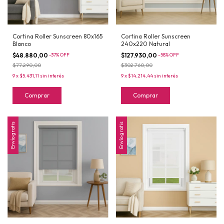
Cortina Roller Sunscreen 80x165
Cortina Roller Sunscreen
Blanco
240x220 Natural
$48.880,00
-
37
%
OFF
$127.930,00
-
58
%
OFF
$77.290,00
$302.760,00
9
x
$5.431,11
sin interés
9
x
$14.214,44
sin interés
Comprar
Comprar
Envío gratis
Envío gratis