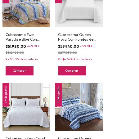
Cubrecama Twin
Cubrecama Queen
Paradise Blue Con
Nova Con Fundas de
Funda de Almohada
Almohada Blanco
$51.980,00
-
68
%
OFF
$59.940,00
-
72
%
OFF
$162.120,00
$217.850,00
9
x
$5.775,56
sin interés
9
x
$6.660,00
sin interés
Comprar
Comprar
Envío gratis
Envío gratis
Cubrecama King Carol
Cubrecama Queen