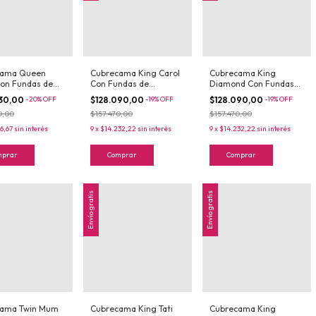
cama Queen
Cubrecama King Carol
Cubrecama King
Con Fundas de
Con Fundas de
Diamond Con Fundas
da Natural
Almohada Blanco
de Almohada Gris Claro
830,00
-
20
%
OFF
$128.090,00
-
19
%
OFF
$128.090,00
-
19
%
OFF
0,00
$157.470,00
$157.470,00
6,67
sin interés
9
x
$14.232,22
sin interés
9
x
$14.232,22
sin interés
mprar
Comprar
Comprar
Envío gratis
Envío gratis
cama Twin Mum
Cubrecama King Tati
Cubrecama King