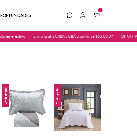
0
PORTUNIDADES
o
Envío Gratis CABA y GBA a partir de $33.000*
5% OFF Aplicando el 
Envío gratis
Envío gratis