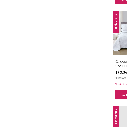
Envío gratis
Cubrec
Con Fu
Almoha
$70.3
$89.140
9
x
$7.815
Co
Envío gratis