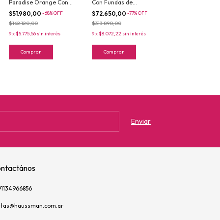
Paradise Orange Con
Con Fundas de
Funda de Almohada
Almohada
$51.980,00
-
68
%
OFF
$72.650,00
-
77
%
OFF
$162.120,00
$313.890,00
9
x
$5.775,56
sin interés
9
x
$8.072,22
sin interés
Comprar
Comprar
ntactános
91134966856
ntas@haussman.com.ar