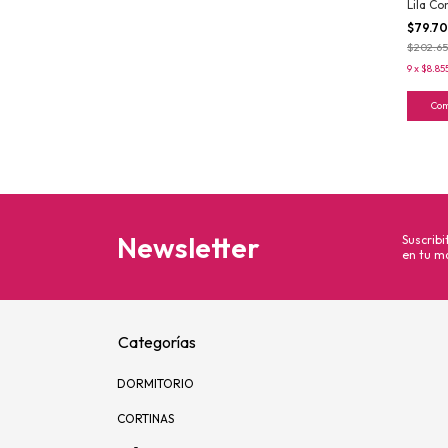
Lila Co
Almoh
$79.7
$202.6
9
x
$8.85
Co
Newsletter
Suscribi
en tu ma
Categorías
DORMITORIO
CORTINAS