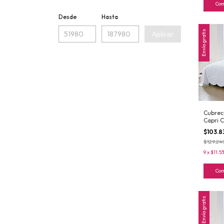
Co
Desde
Hasta
Envío gratis
Aplicar
Cubre
Capri 
Almoha
$103.
$129.24
9
x
$11.53
Co
Envío gratis