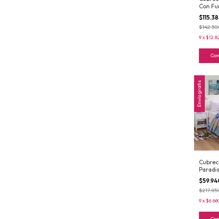
Con Fu
Almoha
$115.3
$142.30
9
x
$12.8
Co
Envío gratis
Cubre
Paradi
Fundas
$59.9
$217.85
9
x
$6.66
Co