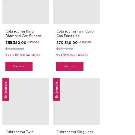
Cubrecama King
Cubrecama Twin Carol
Diamond Con Fundas
Con Funda de
de Almohada Gris Claro
Almohada Gris Claro
$115.380,00
-
19
%
OFF
$70.340,00
-
21
%
OFF
$142.300,00
$89.140,00
9
x
$12.820,00
sin interés
9
x
$7.815,56
sin interés
Comprar
Comprar
Envío gratis
Envío gratis
Cubrecama Twin
Cubrecama King Jack